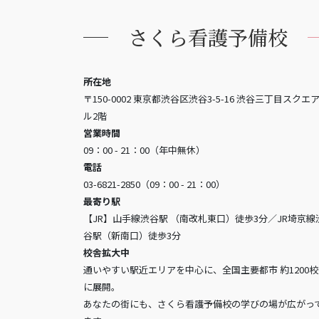
さくら看護予備校
所在地
〒150-0002 東京都渋谷区渋谷3-5-16 渋谷三丁目スクエ
ル2階
営業時間
09：00 - 21：00（年中無休）
電話
03-6821-2850（09：00 - 21：00）
最寄り駅
【JR】山手線渋谷駅 （南改札東口）徒歩3分／JR埼京線
谷駅（新南口）徒歩3分
校舎拡大中
通いやすい駅近エリアを中心に、全国主要都市 約1200
に展開。
あなたの街にも、さくら看護予備校の学びの場が広がっ