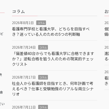
コラム
お
2026年8月1日
2
コラム
看護専門学校と看護大学、どちらを目指すべ
個
き？迷っている人のための5つの判断軸
備
アビ
2026年7月24日
2
コラム
「偏差値40台からでも看護大学に合格できます
進
か？」逆転合格を狙う人のための現実的チェッ
る
クリスト
2
渋
2026年7月17日
看
コラム
社会人から看護師を目指すとき、何年計画で考
き
えるべき？仕事と受験勉強のリアルな両立シナ
校舎
リオ
てい
2026年7月11日
コラム