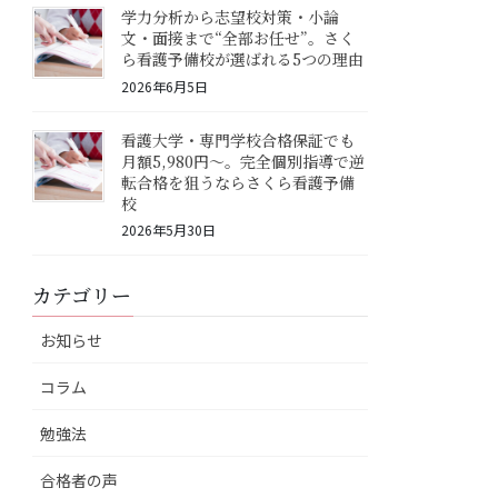
学力分析から志望校対策・小論
文・面接まで“全部お任せ”。さく
ら看護予備校が選ばれる5つの理由
2026年6月5日
看護大学・専門学校合格保証でも
月額5,980円〜。完全個別指導で逆
転合格を狙うならさくら看護予備
校
2026年5月30日
カテゴリー
お知らせ
コラム
勉強法
合格者の声