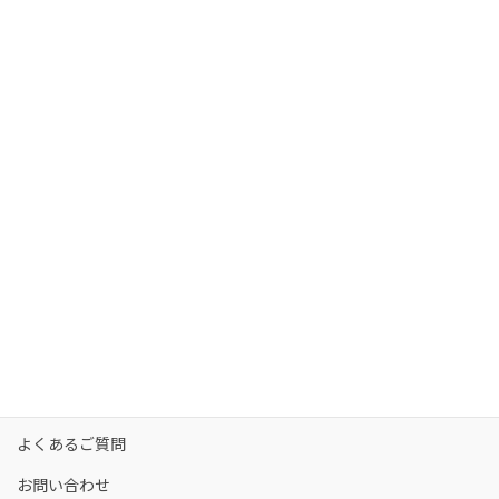
HOME
さくら看護予備校の強み
さくら看護予備校の講師陣
コース・料金
カリキュラム
校舎一覧
保護者の方へ
合格実績
合格者の声
お知らせ
よくあるご質問
お問い合わせ