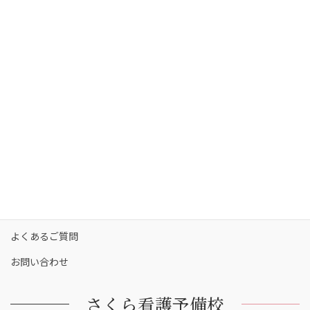
さくら看護予備校の強み
さくら看護予備校の講師陣
コース・料金
カリキュラム
校舎一覧
保護者の方へ
合格実績
合格者の声
お知らせ
よくあるご質問
お問い合わせ
さくら看護予備校