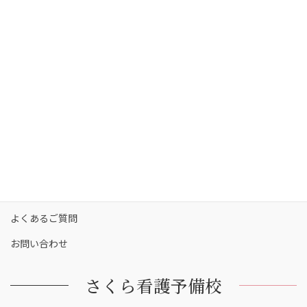
さくら看護予備校の講師陣
コース・料金
カリキュラム
校舎一覧
保護者の方へ
合格実績
合格者の声
お知らせ
よくあるご質問
お問い合わせ
さくら看護予備校