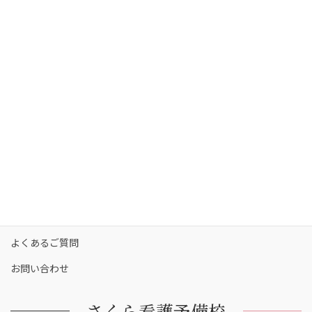
さくら看護予備校の強み
さくら看護予備校の講師陣
コース・料金
カリキュラム
校舎一覧
保護者の方へ
合格実績
合格者の声
お知らせ
よくあるご質問
お問い合わせ
さくら看護予備校