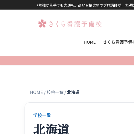
コンテンツに移動
ナビゲーションに移動
（勉強が苦手でも大逆転。高い合格実績のプロ講師が、志望
HOME
さくら看護予備
HOME
/
校舎一覧
/
北海道
学校一覧
北海道