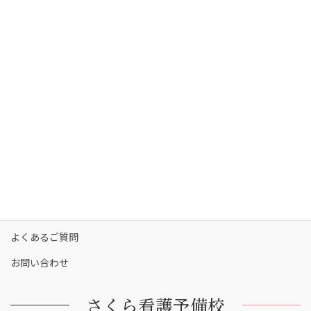
さくら看護予備校の強み
さくら看護予備校の講師陣
コース・料金
カリキュラム
校舎一覧
保護者の方へ
合格実績
合格者の声
お知らせ
よくあるご質問
お問い合わせ
さくら看護予備校