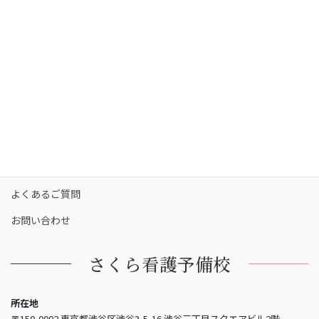
コース・料金
カリキュラム
校舎一覧
保護者の方へ
合格実績
合格者の声
お知らせ
よくあるご質問
お問い合わせ
さくら看護予備校
所在地
〒150-0002 東京都渋谷区渋谷3-5-16 渋谷三丁目スクエアビル2階