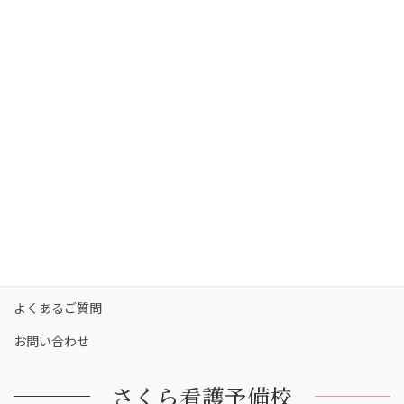
さくら看護予備校の強み
さくら看護予備校の講師陣
コース・料金
カリキュラム
校舎一覧
保護者の方へ
合格実績
合格者の声
お知らせ
よくあるご質問
お問い合わせ
さくら看護予備校