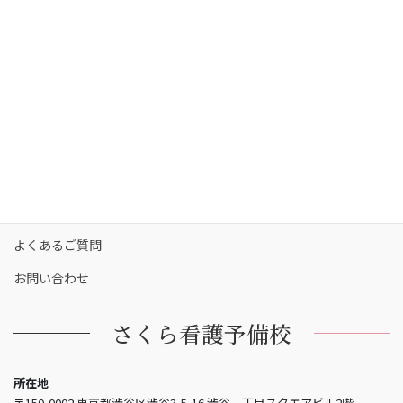
コース・料金
カリキュラム
校舎一覧
保護者の方へ
合格実績
合格者の声
お知らせ
よくあるご質問
お問い合わせ
さくら看護予備校
所在地
〒150-0002 東京都渋谷区渋谷3-5-16 渋谷三丁目スクエアビル2階