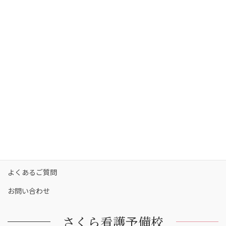
さくら看護予備校の強み
さくら看護予備校の講師陣
コース・料金
カリキュラム
校舎一覧
保護者の方へ
合格実績
合格者の声
お知らせ
よくあるご質問
お問い合わせ
さくら看護予備校