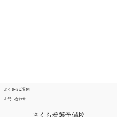
さくら看護予備校の強み
さくら看護予備校の講師陣
コース・料金
カリキュラム
校舎一覧
保護者の方へ
合格実績
合格者の声
お知らせ
よくあるご質問
お問い合わせ
さくら看護予備校