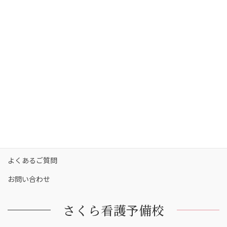
さくら看護予備校の講師陣
コース・料金
カリキュラム
校舎一覧
保護者の方へ
合格実績
合格者の声
お知らせ
よくあるご質問
お問い合わせ
さくら看護予備校