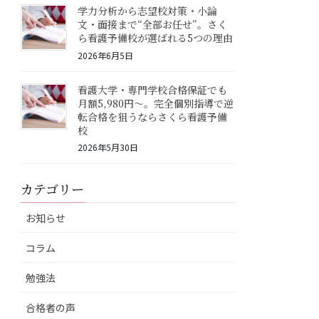
学力分析から志望校対策・小論
文・面接まで“全部お任せ”。さく
ら看護予備校が選ばれる5つの理由
2026年6月5日
看護大学・専門学校合格保証でも
月額5,980円〜。完全個別指導で逆
転合格を狙うならさくら看護予備
校
2026年5月30日
カテゴリー
お知らせ
コラム
勉強法
合格者の声