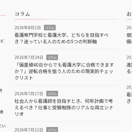
コラム
お
2026年8月1日
2
コラム
看護専門学校と看護大学、どちらを目指すべ
個
き？迷っている人のための5つの判断軸
備
アビ
2026年7月24日
2
コラム
「偏差値40台からでも看護大学に合格できます
進
か？」逆転合格を狙う人のための現実的チェッ
る
クリスト
2
渋
2026年7月17日
看
コラム
社会人から看護師を目指すとき、何年計画で考
き
えるべき？仕事と受験勉強のリアルな両立シナ
校舎
リオ
てい
2026年7月11日
コラム