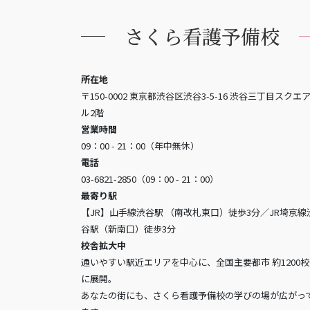
さくら看護予備校
所在地
〒150-0002 東京都渋谷区渋谷3-5-16 渋谷三丁目スクエ
ル2階
営業時間
09：00 - 21：00（年中無休）
電話
03-6821-2850（09：00 - 21：00）
最寄り駅
【JR】山手線渋谷駅 （南改札東口）徒歩3分／JR埼京線
谷駅（新南口）徒歩3分
校舎拡大中
通いやすい駅近エリアを中心に、全国主要都市 約1200
に展開。
あなたの街にも、さくら看護予備校の学びの場が広がっ