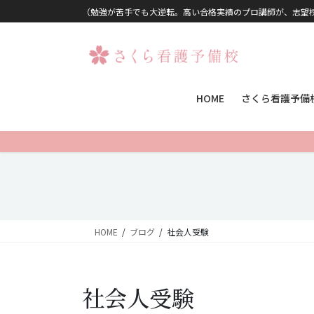
コンテンツに移動
ナビゲーションに移動
（勉強が苦手でも大逆転。高い合格実績のプロ講師が、志望
HOME
さくら看護予備
HOME
ブログ
社会人受験
社会人受験