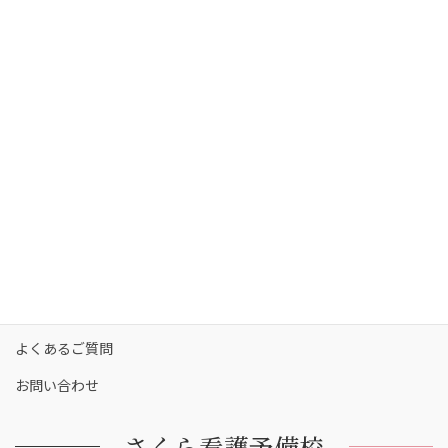
さくら看護予備校の強み
さくら看護予備校の講師陣
コース・料金
カリキュラム
校舎一覧
保護者の方へ
合格実績
合格者の声
お知らせ
よくあるご質問
お問い合わせ
さくら看護予備校